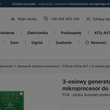
ł
Szybka wysyłka
- większość zamówień
dostarczamy następnego dn
Moje rabaty
+48 456 455 240
Zaloguj się
ietlenie
Elektronika
Podzespoły
KITy AV
Nowości
Dom
Ogród
Zasilanie
terowniki
Sterownik silników krokowych - PCB do KITów AVT
3-osiowy gen
3-osiowy generato
mikroprocesor do
PCB - płytka (komplet płyte