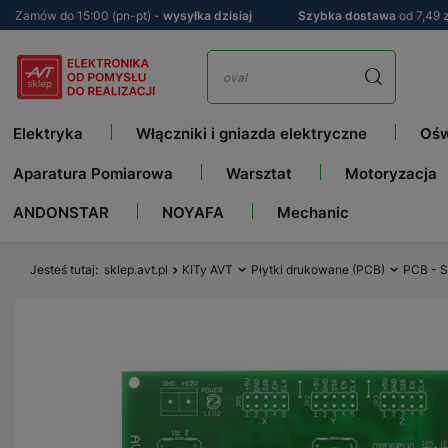
Zamów do 15:00 (pn-pt) -
wysyłka dzisiaj
Szybka dostawa
od 7,49 z
Elektryka
Włączniki i gniazda elektryczne
Ośw
Aparatura Pomiarowa
Warsztat
Motoryzacja
ANDONSTAR
NOYAFA
Mechanic
Jesteś tutaj
sklep.avt.pl
KITy AVT
Płytki drukowane (PCB)
PCB - S