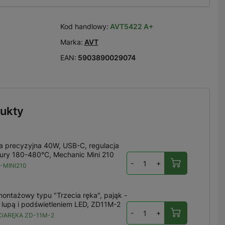
Kod handlowy:
AVT5422 A+
Marka:
AVT
EAN:
5903890029074
ukty
a precyzyjna 40W, USB-C, regulacja
ury 180-480°C, Mechanic Mini 210
-
+
-MINI210
ontażowy typu "Trzecia ręka", pająk -
 lupą i podświetleniem LED, ZD11M-2
-
+
IARĘKA ZD-11M-2