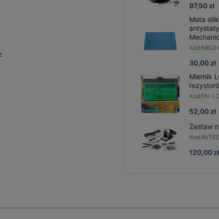
97,50 zł
Mata sil
antystat
Mechani
Kod:
MECH
z
30,00 zł
Miernik L
rezystor
Kod:
FN-L
52,00 zł
Zestaw n
Kod:
AVTE
120,00 z