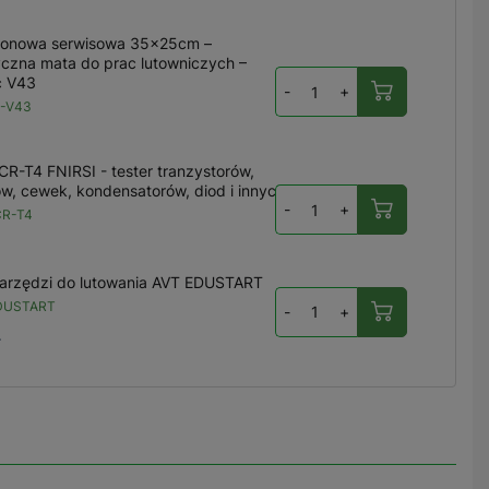
ikonowa serwisowa 35x25cm –
yczna mata do prac lutowniczych –
c V43
-
+
-V43
CR-T4 FNIRSI - tester tranzystorów,
ów, cewek, kondensatorów, diod i innych
-
+
CR-T4
arzędzi do lutowania AVT EDUSTART
DUSTART
-
+
ł