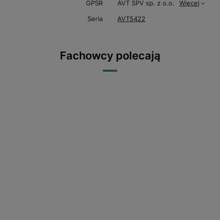
GPSR
AVT SPV sp. z o.o.
Więcej
Seria
AVT5422
Fachowcy polecają