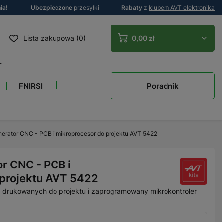
ia!
Ubezpieczone
przesyłki
Rabaty
z
klubem AVT elektronika
Lista zakupowa (0)
0,00 zł
T
Poradnik
FNIRSI
erator CNC - PCB i mikroprocesor do projektu AVT 5422
r CNC - PCB i
 projektu AVT 5422
k) drukowanych do projektu i zaprogramowany mikrokontroler