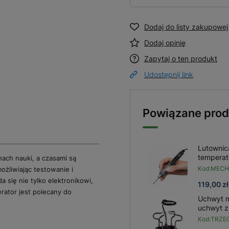
Dodaj do listy zakupowej
Dodaj opinię
Zapytaj o ten produkt
Udostępnij link
Powiązane prod
Lutownic
temperat
ach nauki, a czasami są
Kod:
MECH
żliwiając testowanie i
 się nie tylko elektronikowi,
119,00 zł
rator jest polecany do
Uchwyt m
uchwyt z
Kod:
TRZEC