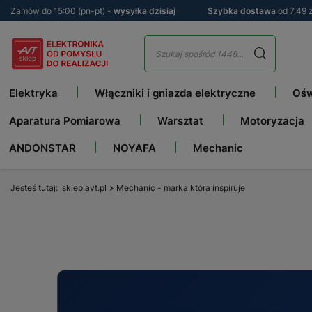
Zamów do 15:00 (pn-pt) -
wysyłka dzisiaj
Szybka dostawa
od 7,49 z
Elektryka
Włączniki i gniazda elektryczne
Ośw
Aparatura Pomiarowa
Warsztat
Motoryzacja
ANDONSTAR
NOYAFA
Mechanic
Jesteś tutaj
sklep.avt.pl
Mechanic - marka która inspiruje