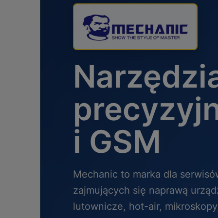
Narzędzi
precyzyjn
i GSM
Mechanic to marka dla serwisów
zajmujących się naprawą urządz
lutownicze, hot-air, mikroskopy