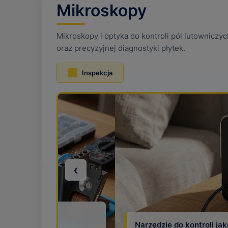
Mikroskopy
Mikroskopy i optyka do kontroli pól lutowniczy
oraz precyzyjnej diagnostyki płytek.
Inspekcja
‹
atura przy pracy
Do napraw złączy, przewodó
Narzędzie do kontroli jakości po lutowan
elektronicznych