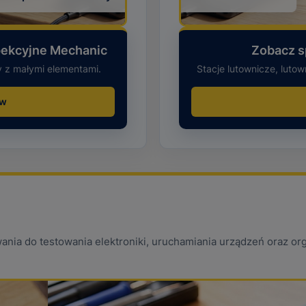
pekcyjne Mechanic
Zobacz s
y z małymi elementami.
Stacje lutownicze, lutow
ów
owania do testowania elektroniki, uruchamiania urządzeń oraz or