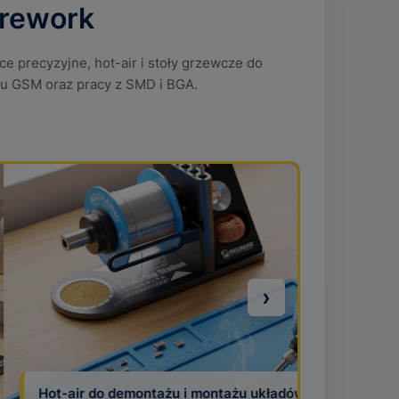
 rework
ce precyzyjne, hot-air i stoły grzewcze do
su GSM oraz pracy z SMD i BGA.
›
ażu i montażu układów SMD oraz BGA