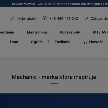
ł
Szybka wysyłka
- większość zamówień
dostarczamy następnego dn
Moje rabaty
+48 456 455 240
Zaloguj się
ietlenie
Elektronika
Podzespoły
KITy AV
Nowości
Dom
Ogród
Zasilanie
Mechanic - marka która inspiruje