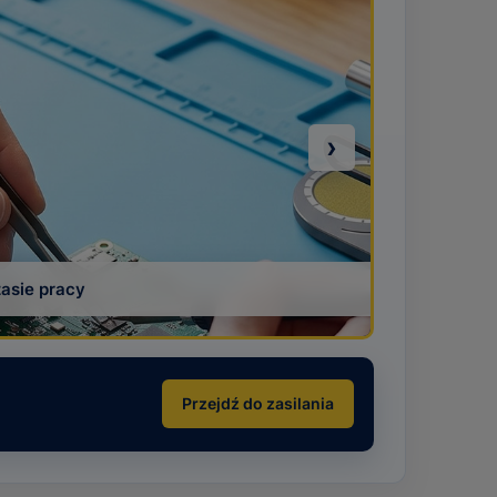
›
Przejdź do zasilania