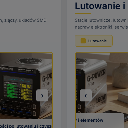
Lutowanie i
ch, złączy, układów SMD
Stacje lutownicze, lutowni
napraw elektroniki, serwi
Lutowanie
›
‹
w, modułów i elementów
iu i czyszczeniu
Hot-air do demont