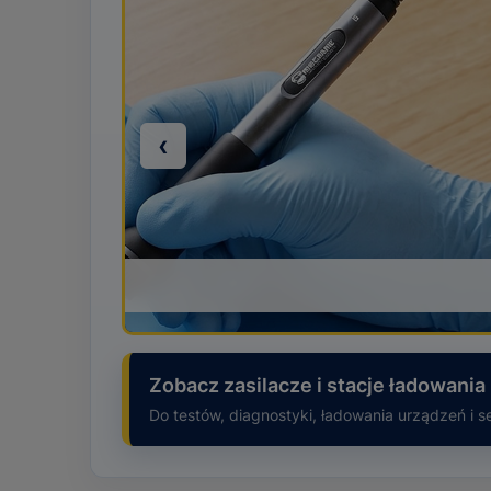
‹
Wygodne monitorowanie napięcia i prąd
Zobacz zasilacze i stacje ładowani
Do testów, diagnostyki, ładowania urządzeń i se