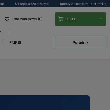
ia!
Ubezpieczone
przesyłki
Rabaty
z
klubem AVT elektronika
Lista zakupowa (0)
0,00 zł
T
Poradnik
FNIRSI