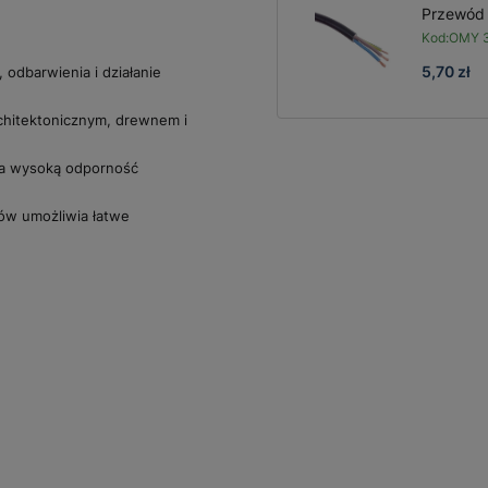
Przewód
Kod:
OMY 3
5,70 zł
 odbarwienia i działanie
rchitektonicznym, drewnem i
ia wysoką odporność
ów umożliwia łatwe