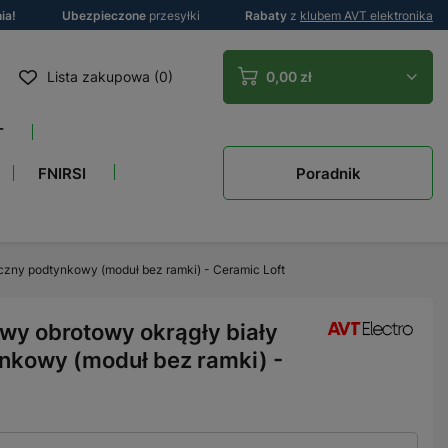
ia!
Ubezpieczone
przesyłki
Rabaty
z
klubem AVT elektronika
Lista zakupowa (0)
0,00 zł
T
Poradnik
FNIRSI
czny podtynkowy (moduł bez ramki) - Ceramic Loft
wy obrotowy okrągły biały
nkowy (moduł bez ramki) -