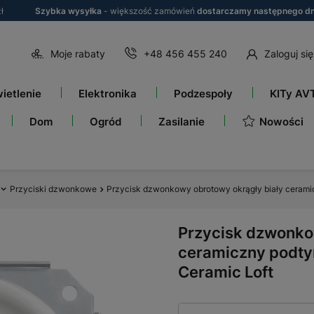
ł
Szybka wysyłka
- większość zamówień
dostarczamy następnego dn
Moje rabaty
+48 456 455 240
Zaloguj się
ietlenie
Elektronika
Podzespoły
KITy AV
Nowości
Dom
Ogród
Zasilanie
Przyciski dzwonkowe
Przycisk dzwonkowy obrotowy okrągły biały cerami
Przycisk dzwonko
ceramiczny podty
Ceramic Loft