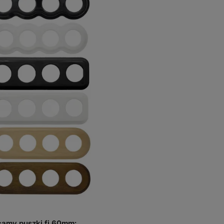
camy puszki fi 60mm: