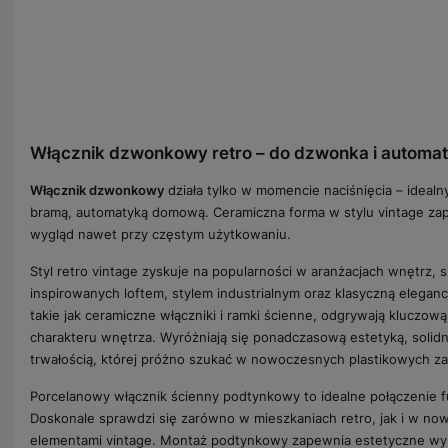
Włącznik dzwonkowy retro – do dzwonka i automat
Włącznik dzwonkowy
działa tylko w momencie naciśnięcia – ideal
bramą, automatyką domową. Ceramiczna forma w stylu vintage zap
wygląd nawet przy częstym użytkowaniu.
Styl retro vintage zyskuje na popularności w aranżacjach wnętrz, 
inspirowanych loftem, stylem industrialnym oraz klasyczną elegan
takie jak ceramiczne włączniki i ramki ścienne, odgrywają kluczo
charakteru wnętrza. Wyróżniają się ponadczasową estetyką, soli
trwałością, której próżno szukać w nowoczesnych plastikowych z
Porcelanowy włącznik ścienny podtynkowy to idealne połączenie fun
Doskonale sprawdzi się zarówno w mieszkaniach retro, jak i w n
elementami vintage. Montaż podtynkowy zapewnia estetyczne wyk