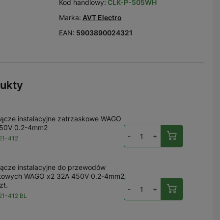
Kod handlowy:
CLK-P-505WH
Marka:
AVT Electro
EAN:
5903890024321
ukty
ącze instalacyjne zatrzaskowe WAGO
450V 0.2-4mm2
-
+
21-412
ącze instalacyjne do przewodów
utowych WAGO x2 32A 450V 0.2-4mm2,
zt.
-
+
1-412 BL