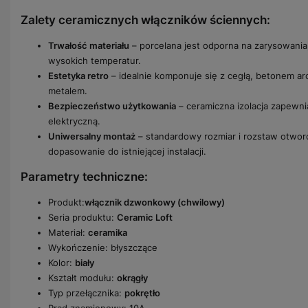
Zalety ceramicznych włączników ściennych:
Trwałość materiału
– porcelana jest odporna na zarysowania,
wysokich temperatur.
Estetyka retro
– idealnie komponuje się z cegłą, betonem a
metalem.
Bezpieczeństwo użytkowania
– ceramiczna izolacja zapewn
elektryczną.
Uniwersalny montaż
– standardowy rozmiar i rozstaw otwor
dopasowanie do istniejącej instalacji.
Parametry techniczne:
Produkt:
włącznik dzwonkowy (chwilowy)
Seria produktu:
Ceramic Loft
Materiał:
ceramika
Wykończenie: błyszczące
Kolor:
biały
Kształt modułu:
okrągły
Typ przełącznika:
pokrętło
Prąd znamionowy: 10A