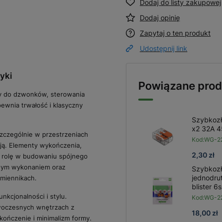
Dodaj do listy zakupowej
Dodaj opinię
Zapytaj o ten produkt
Udostępnij link
yki
Powiązane prod
ny do dzwonków, sterowania
ewnia trwałość i klasyczny
Szybkozł
x2 32A 
szczególnie w przestrzeniach
Kod:
WG-2
cją. Elementy wykończenia,
2,30 zł
wą rolę w budowaniu spójnego
dnym wykonaniem oraz
Szybkozł
jednodr
amiennikach.
blister 6s
kcjonalności i stylu.
Kod:
WG-22
owoczesnych wnętrzach z
18,00 zł
ończenie i minimalizm formy.