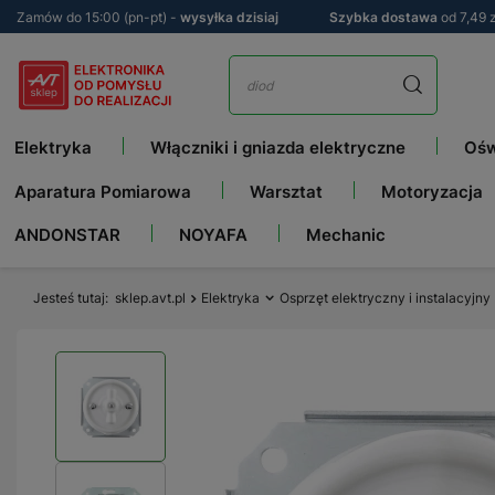
Zamów do 15:00 (pn-pt) -
wysyłka dzisiaj
Szybka dostawa
od 7,49 z
Elektryka
Włączniki i gniazda elektryczne
Ośw
Aparatura Pomiarowa
Warsztat
Motoryzacja
ANDONSTAR
NOYAFA
Mechanic
Jesteś tutaj
sklep.avt.pl
Elektryka
Osprzęt elektryczny i instalacyjny