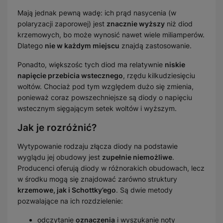
Mają jednak pewną wadę: ich prąd nasycenia (w
polaryzacji zaporowej) jest
znacznie wyższy
niż diod
krzemowych, bo może wynosić nawet wiele miliamperów.
Dlatego
nie w każdym miejscu
znajdą zastosowanie.
Ponadto, większośc tych diod ma relatywnie
niskie
napięcie przebicia wstecznego
, rzędu kilkudziesięciu
woltów. Chociaż pod tym względem dużo się zmienia,
ponieważ coraz powszechniejsze są diody o napięciu
wstecznym sięgającym setek woltów i wyższym.
Jak je rozróżnić?
Wytypowanie rodzaju złącza diody na podstawie
wyglądu jej obudowy jest
zupełnie niemożliwe
.
Producenci oferują diody w różnorakich obudowach, lecz
w środku mogą się znajdować zarówno struktury
krzemowe, jak i Schottky’ego
. Są dwie metody
pozwalające na ich rozdzielenie:
odczytanie
oznaczenia
i wyszukanie noty