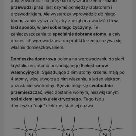
półprzewodnik - na przykład kryształ krzemu -
słabo
przewodzi prąd
, jest czymś pomiędzy izolatorem i
przewodnikiem. Ale wystarczy wprowadzić do niego
trochę zanieczyszczeń, aby zaczął przewodzić i to
w
taki sposób, w jaki sobie tego życzymy
. Te
zanieczyszczenia to
specjalnie dobrane atomy
, a cały
proces ich wprowadzania do próbki krzemu nazywa się
właśnie domieszkowaniem.
Domieszka donorowa
polega na wprowadzeniu do sieci
krystalicznej atomu posiadającego
5 elektronów
walencyjnych
. Sąsiadujące z nim atomy krzemu mają po
4 atomy, więc utworzą z nim wiązania, a jeden elektron
pozostanie swobodny. Będzie mógł się
swobodnie
przemieszczać
, więc zostanie wolnym, niezwiązanym
nośnikiem ładunku elektrycznego
. Tego typu
domieszka “daje” elektron, stąd jej nazwa.