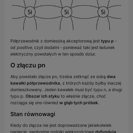
Półprzewodnik z domieszką akceptorową jest
typu p
-
od
positive
, czyli dodatni - ponieważ taki jest ładunek
elektryczny powstałych w ten sposób dziur.
O złączu pn
Aby powstało złącze pn, trzeba zetknąć ze sobą
dwa
kawałki półprzewodnika
, z których każdy byłby inaczej
domieszkowany. Jeden kawałek musi być typu n, a drugi
typu p.
Obszar ich styku
to właśnie złącze, choć
rozciąga się ono również
w głąb tych próbek
.
Stan równowagi
Kiedy do złącza nie jest doprowadzone jakiekolwiek
napięcie, swobodne nośniki większościowe
dyfundują