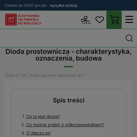
Zamów do 15:00 (pn-pt) -
wysyłka dzisiaj
Wstecz
sklep.avt.pl
Blog
Dioda prostownicza - charakterystyka,
Dioda prostownicza - charakterystyka,
oznaczenia, budowa
2024-01-05
| Autor: red. Piotr Malinowski AVT
Spis treści
Co to jest dioda?
Co można zrobić z półprzewodnikiem?
O złączu pn