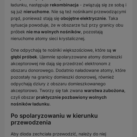
ładunku, następuje
rekombinacja
- związują się ze sobą i
są już
nieruchome
. Nie są też nośnikami przewodzącymi
prąd, ponieważ stają się
obojętne elektrycznie
. Taka
sytuacja powoduje, że w obszarze tuż przy granicy obu
próbek
nie ma wolnych nośników
, pozostają
nieruchome atomy sieci krystalicznej.
One odpychają te nośniki większościowe, które są
w
głębi próbek
. Ujemnie spolaryzowane atomy domieszki
akceptorowej nie dają się przedrzeć elektronom z
obszaru donorowego. Dodatnio naładowane atomy, które
pozostały na granicy domieszki donorowej, również
odpychają dziury z obszaru domieszkowanego
akceptorowo. Tworzy się tak zwana
warstwa zubożona
,
czyli obszar
praktycznie pozbawiony wolnych
nośników ładunku
.
Po spolaryzowaniu w kierunku
przewodzenia
Aby dioda zechciała przewodzić, należy do niej