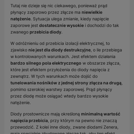
Tutaj nie dzieje się nic ciekawego, ponieważ prąd
płynący zaporowo przez złącze ma
niewielkie
natężenie
. Sytuacja ulega zmianie, kiedy napięcie
zaporowe jest
dostatecznie wysokie
i dochodzi do tak
zwanego
przebicia diody
.
W odróżnieniu od przebicia izolacji elektrycznej, to
zjawisko
nie jest dla diody destrukcyjne
, o ile przebiega
w kontrolowanych warunkach. Jest efektem działania
bardzo silnego pola elektrycznego
w obszarze złącza,
które jest efektem przyłożenia do diody napięcia z
zewnątrz. W tych warunkach może dojść do
tunelowania nośników z jednej strony złącza na drugą
,
pomimo szerokiej warstwy zaporowej. Prąd płynący
przez diodę może osiągać wtedy bardzo wysokie
natężenie.
Diody prostownicze mają określoną
minimalną wartość
napięcia przebicia
, przy którym na pewno nie znaczą
przewodzić. Z kolei inne diody, zwane diodami Zenera,
mają specjalnie zbudowane złącze tak, aby ten efekt