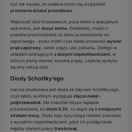
być tak wysoki, że zasilane przez nią urządzenie
przestanie działać prawidłowo
.
Większość diod krzemowych, poza takimi o specjalnym
wykonaniu, jest
dosyć wolna
. Dokładniej, chodzi o
powolne przechodzenie ze stanu przewodzenia do
zaporowego - przez krótki czas dioda przewodzi
wysoki
prąd zaporowy
, zanim zdąży ulec zatkaniu. Dlatego w
układach pracujących
z dużymi częstotliwościami
, w
których płyną również wysokie prądy, częściej spotyka
się inny rodzaj diod.
Diody Schottky’ego
Inaczej zbudowana jest dioda ze złączem Schottky;ego,
czyli takim, w którym występuje
złącze metal -
półprzewodnik
. Ma znacznie niższe napięcie
przewodzenia, bo
około 0,3V
, co wiąże się
z mniejszymi
stratami mocy
. Diody tego typu mogą również pracować
z wysokimi częstotliwościami, gdyż ich przełączanie
między stanami pracy
trwa krócej
.