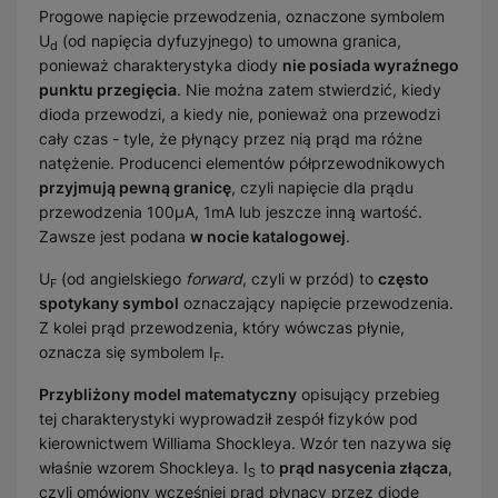
Progowe napięcie przewodzenia, oznaczone symbolem
U
(od napięcia dyfuzyjnego) to umowna granica,
d
ponieważ charakterystyka diody
nie posiada wyraźnego
punktu przegięcia
. Nie można zatem stwierdzić, kiedy
dioda przewodzi, a kiedy nie, ponieważ ona przewodzi
cały czas - tyle, że płynący przez nią prąd ma różne
natężenie. Producenci elementów półprzewodnikowych
przyjmują pewną granicę
, czyli napięcie dla prądu
przewodzenia 100μA, 1mA lub jeszcze inną wartość.
Zawsze jest podana
w nocie katalogowej
.
U
(od angielskiego
forward
, czyli w przód) to
często
F
spotykany symbol
oznaczający napięcie przewodzenia.
Z kolei prąd przewodzenia, który wówczas płynie,
oznacza się symbolem I
.
F
Przybliżony model matematyczny
opisujący przebieg
tej charakterystyki wyprowadził zespół fizyków pod
kierownictwem Williama Shockleya. Wzór ten nazywa się
właśnie wzorem Shockleya. I
to
prąd nasycenia złącza
,
S
czyli omówiony wcześniej prąd płynący przez diodę