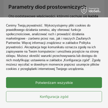
Parametry diod prostowniczych
Oto podstawowe właściwości, którymi cechuje się
każda
dioda prostownicza
:
Cenimy Twoją prywatność. Wykorzystujemy pliki cookies do
prawidłowego działania serwisu, aby oferować funkcje
maksymalne napięcie wsteczne (zaporowe),
społecznościowe, analizować ruch i prowadzić działania
maksymalny ciągły prąd przewodzenia,
marketingowe - zarówno przez nas, jak i naszych Zaufanych
spadek napięcia w kierunku przewodzenia,
Partnerów. Więcej informacji znajdziesz w zakładce Polityka
szybkość (czas) przełączania
prywatności. Akceptacja tego komunikatu oznacza zgodę na ich
zapisywanie na Twoim komputerze i umożliwia przejście na stronę
Przykłady elementów
sklepu. Możesz określić warunki przechowywania lub dostępu do
nich modyfikując ustawienia w zakładce „Konfiguracja zgód”. Zgodę
Na rynku znajduje się
wiele różnych diod
możesz wycofać w dowolnym momencie poprzez usunięcie plików
cookies z przeglądarki internetowej Twojego urządzenia.
prostowniczych
. Przyjrzyjmy się kilku
najpopularniejszym typom.
Potwierdzam wszystkie
1N4007
Ta dioda jest
znana od lat
. To cała seria o ogólnym
Konfiguracja zgód
oznaczeniu
1N400x
, gdzie x oznacza dopuszczalne
napięcie wsteczne: 1 to 50V, aż po 7, które odpowiada