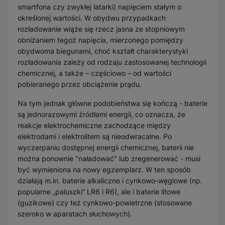
smartfona czy zwykłej latarki) napięciem stałym o
określonej wartości. W obydwu przypadkach
rozładowanie wiąże się rzecz jasna ze stopniowym
obniżaniem tegoż napięcia, mierzonego pomiędzy
obydwoma biegunami, choć kształt charakterystyki
rozładowania zależy od rodzaju zastosowanej technologii
chemicznej, a także – częściowo – od wartości
pobieranego przez obciążenie prądu.
Na tym jednak główne podobieństwa się kończą - baterie
są jednorazowymi źródłami energii, co oznacza, że
reakcje elektrochemiczne zachodzące między
elektrodami i elektrolitem są nieodwracalne. Po
wyczerpaniu dostępnej energii chemicznej, baterii nie
można ponownie "naładować" lub zregenerować - musi
być wymieniona na nowy egzemplarz. W ten sposób
działają m.in. baterie alkaliczne i cynkowo-węglowe (np.
popularne „paluszki” LR6 i R6), ale i baterie litowe
(guzikowe) czy też cynkowo-powietrzne (stosowane
szeroko w aparatach słuchowych).