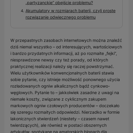
„partyzanckie” obejście problemu?
Akumulatory w rozmiarach baterii, czyli proste
rozwiązanie odwiecznego problemu
W przepastnych zasobach internetowych można znaleźć
dziś niemal wszystko – od interesujących, wartościowych
i bardzo przydatnych informacji, aż po rozmaite „fejki”,
niesprawdzone newsy czy też porady, od których
praktycznej realizacji należy się raczej powstrzymać.
Wielu użytkowników konwencjonalnych baterii stawia
sobie pytanie, czy istnieje możliwość ponownego użycia
rozładowanych ogniw alkalicznych bądź cynkowo-
węglowych. Pytanie to – jakkolwiek zasadne z uwagi na
niemałe koszty, związane z cyklicznym zakupem
markowych ogniw czołowych producentów – doczekało
się szeregu rozmaitych odpowiedzi. Nierzadko w formie
lakonicznych stwierdzeń (niestety – czasem nawet
twierdzących), ale również w postaci obszernych
artykułów, spotykane na amatorskich blogach dla