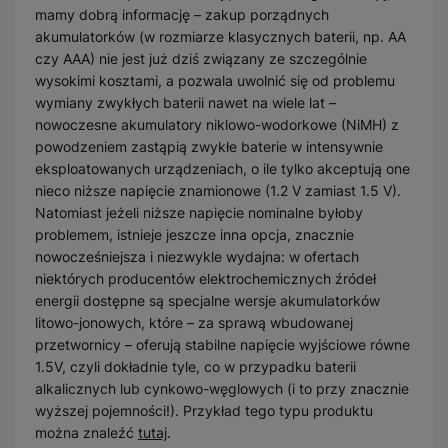
mamy dobrą informację – zakup porządnych
akumulatorków (w rozmiarze klasycznych baterii, np. AA
czy AAA) nie jest już dziś związany ze szczególnie
wysokimi kosztami, a pozwala uwolnić się od problemu
wymiany zwykłych baterii nawet na wiele lat –
nowoczesne akumulatory niklowo-wodorkowe (NiMH) z
powodzeniem zastąpią zwykłe baterie w intensywnie
eksploatowanych urządzeniach, o ile tylko akceptują one
nieco niższe napięcie znamionowe (1.2 V zamiast 1.5 V).
Natomiast jeżeli niższe napięcie nominalne byłoby
problemem, istnieje jeszcze inna opcja, znacznie
nowocześniejsza i niezwykle wydajna: w ofertach
niektórych producentów elektrochemicznych źródeł
energii dostępne są specjalne wersje akumulatorków
litowo-jonowych, które – za sprawą wbudowanej
przetwornicy – oferują stabilne napięcie wyjściowe równe
1.5V, czyli dokładnie tyle, co w przypadku baterii
alkalicznych lub cynkowo-węglowych (i to przy znacznie
wyższej pojemności!). Przykład tego typu produktu
można znaleźć
tutaj
.