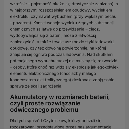
wzrośnie – pojemność okaże się drastycznie zaniżona), a
w najgorszym: rozszczelnieniem obudowy, wyciekiem
elektrolitu, czy nawet wybuchem (przy większym pechu
- pożarem). Konsekwencje wycieku żrących substancji
chemicznych są łatwe do przewidzenia – ciecz,
wydobywająca się z baterii, może z łatwością
zanieczyścić, a także trwale uszkodzić styki ładowarki,
obudowę, czy też dowolną powierzchnię, na której
znajduje się ogniwo podczas ładowania. Nad skutkami
potencjalnego wybuchu raczej nie musimy się rozwodzić
– osoby, które choć raz widziały eksplozję jakiegokolwiek
elementu elektronicznego (chociażby małego
kondensatora elektrolitycznego) doskonale zdają sobie
sprawę ze skali zagrożenia.
Akumulatory w rozmiarach baterii,
czyli proste rozwiązanie
odwiecznego problemu
Dla tych spośród Czytelników, którzy poczuli się
rozczarowani przedstawioną przez nas argumentacją,