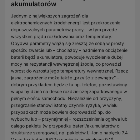
akumulatorów
Jednym z największych zagrożeń dla
elektrochemicznych źródeł energii
jest przekroczenie
dopuszczalnych parametrów pracy – w tym przede
wszystkim prądu rozładowania oraz temperatury.
Obydwa parametry wiążą się zresztą ze sobą w prosty
sposób: zwarcie lub – chociażby – nadmierne obciążenie
baterii bądź akumulatora, powoduje wydzielenie dużej
mocy na rezystancji wewnętrznej źródła, co prowadzi
wprost do wzrostu jego temperatury wewnętrznej. Rzecz
jasna, zagrożenie może także „przyjść z zewnątrz” –
dobrym przykładem będzie tu np. telefon, pozostawiony
w upalny dzień na desce rozdzielczej zaparkowanego w
pełnym słońcu samochodu. Niezależnie od przyczyny,
przegrzanie stanowi istotny czynnik ryzyka, w wielu
przypadkach może bowiem doprowadzić np. do
wybuchu lub – przynajmniej – rozszczelnienia ogniwa lub
całego pakietu (w przypadku baterii/akumulatorów o
strukturze szeregowej, np. pakietów Li-Ion o napięciu 7.4
V czy też baterii 6F22 o napięciu nominalnym 9 V).