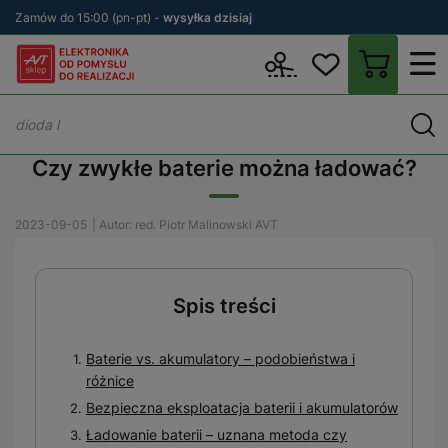
Zamów do 15:00 (pn-pt) -
wysyłka dzisiaj
Wstecz
sklep.avt.pl
Blog
Czy zwykłe baterie można ładować?
Czy zwykłe baterie można ładować?
2023-09-05
| Autor: red. Piotr Malinowski AVT
Spis treści
Baterie vs. akumulatory – podobieństwa i
różnice
Bezpieczna eksploatacja baterii i akumulatorów
Ładowanie baterii – uznana metoda czy