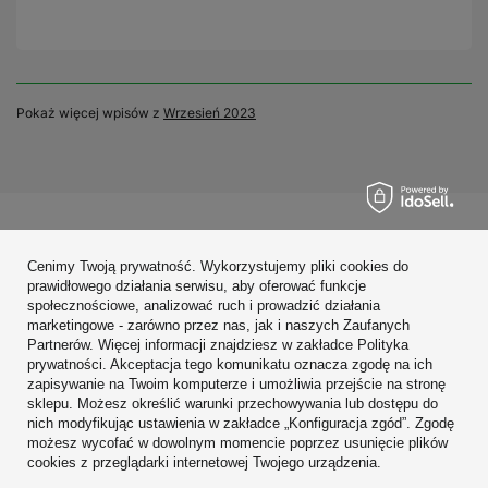
Pokaż więcej wpisów z
Wrzesień 2023
Zamówienia
Cenimy Twoją prywatność. Wykorzystujemy pliki cookies do
Konto
prawidłowego działania serwisu, aby oferować funkcje
społecznościowe, analizować ruch i prowadzić działania
Regulaminy
marketingowe - zarówno przez nas, jak i naszych Zaufanych
Partnerów. Więcej informacji znajdziesz w zakładce Polityka
Zobacz również
prywatności. Akceptacja tego komunikatu oznacza zgodę na ich
zapisywanie na Twoim komputerze i umożliwia przejście na stronę
sklepu. Możesz określić warunki przechowywania lub dostępu do
W sklepie prezentujemy ceny brutto (z VAT).
nich modyfikując ustawienia w zakładce „Konfiguracja zgód”. Zgodę
możesz wycofać w dowolnym momencie poprzez usunięcie plików
cookies z przeglądarki internetowej Twojego urządzenia.