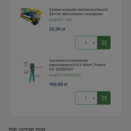
Zestaw koszulek termokurczliwych
33x1m. Mix kolorów i rozmiarów
Kod:
HST-200
22,00 zł
-
+
Zaciskarka konektorów
nieizolowanych 0.5-6mm², Proskit
CP-3006FD47
Kod:
CP-3006FD47
160,00 zł
-
+
High-contrast mode