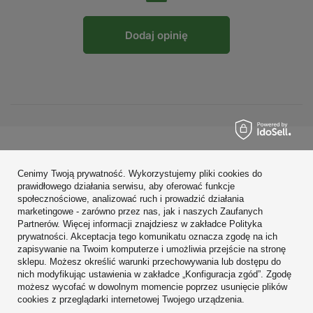
Dodaj opinię
Zamówienia
Cenimy Twoją prywatność. Wykorzystujemy pliki cookies do
Konto
prawidłowego działania serwisu, aby oferować funkcje
społecznościowe, analizować ruch i prowadzić działania
Regulaminy
marketingowe - zarówno przez nas, jak i naszych Zaufanych
Partnerów. Więcej informacji znajdziesz w zakładce Polityka
Zobacz również
prywatności. Akceptacja tego komunikatu oznacza zgodę na ich
zapisywanie na Twoim komputerze i umożliwia przejście na stronę
sklepu. Możesz określić warunki przechowywania lub dostępu do
W sklepie prezentujemy ceny brutto (z VAT).
nich modyfikując ustawienia w zakładce „Konfiguracja zgód”. Zgodę
możesz wycofać w dowolnym momencie poprzez usunięcie plików
cookies z przeglądarki internetowej Twojego urządzenia.