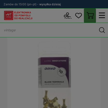
Zamów do 15:00 (pn-pt) -
wysyłka dzisiaj
Wstecz
sklep.avt.pl
Elektronika
Złącza
Końcówki kablowe, k